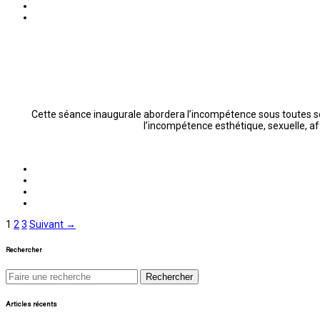
Cette séance inaugurale abordera l’incompétence sous toutes ses
l’incompétence esthétique, sexuelle, aff
Pagination
1
2
3
Suivant →
des
Rechercher
publications
Chercher
pour:
Articles récents