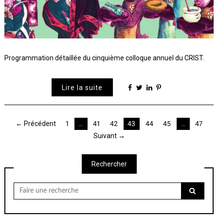
Programmation détaillée du cinquième colloque annuel du CRIST.
Lire la suite
Pagination
← Précédent
1
…
41
42
43
44
45
…
47
Suivant →
des
publications
Rechercher
Chercher
pour: