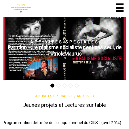
TÉS SPÉCIALES
ACTIVITÉ
e socialiste n’est pas seul, de
Lancement – Dans l’a
rick Maurus
ACTIVITÉS SPÉCIALES
ARCHIVES
Jeunes projets et Lectures sur table
Programmation détaillée du colloque annuel du CRIST (avril 2014).